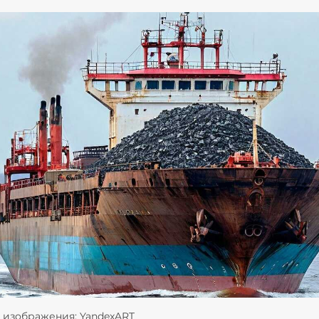
 изображения: YandexART