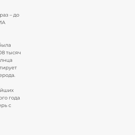
раз – до
РИА
была
08 тысяч
олнца
ртирует
ерода.
ейших
ого года
ерь с