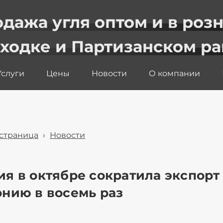
дажа угля оптом и в роз
аходке и Партизанском р
Услуги
Цены
Новости
О компании
 страница
›
Новости
ия в октябре сократила экспорт
онию в восемь раз