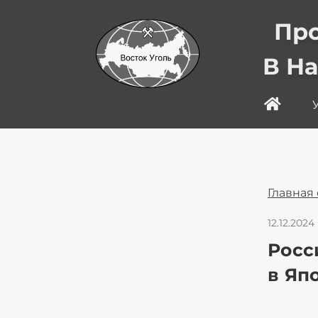
Про
В Н
Главная
12.12.2024
Росс
в Яп