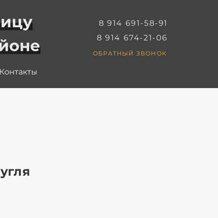
ницу
8 914 691-58-91
8 914 674-21-06
айоне
ОБРАТНЫЙ ЗВОНОК
Контакты
 угля