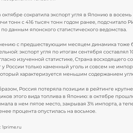
 октябре сократила экспорт угля в Японию в восемь 
ячи тонн с 416 тысяч тонн годом ранее, подсчитало 
 по данным японского статистического ведомства.
нению с предшествующим месяцем динамика тоже 
ельной: экспорт угля по итогам сентября составлял 1
огласно изученной статистике, Страна восходящего с
т у России только каменный уголь и совсем не импо
который характеризуется меньшим содержанием угл
бразом, Россия потеряла позиции в рейтинге крупн
иков этого вида топлива в Японию: в октябре прошл
мала в нем пятое место, закрывая 3% импорта, а теп
енее процента опустилась на восьмое.
 1prime.ru