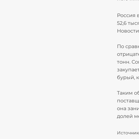
Россия в
52,6 тыс
Новости
По срав
отрицат
тонн. С
закупае
бурый, 
Таким о
поставщ
она зани
долей м
Источник: